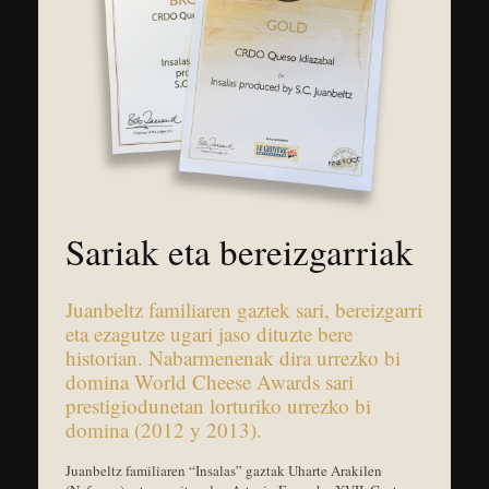
Sariak eta bereizgarriak
Juanbeltz familiaren gaztek sari, bereizgarri
eta ezagutze ugari jaso dituzte bere
historian. Nabarmenenak dira urrezko bi
domina World Cheese Awards sari
prestigiodunetan lorturiko urrezko bi
domina (2012 y 2013).
Juanbeltz familiaren “Insalas” gaztak Uharte Arakilen