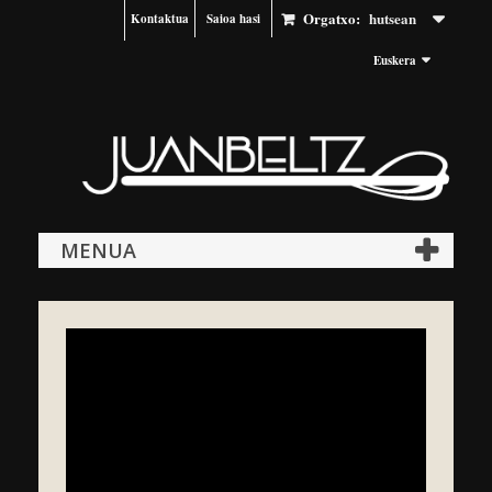
Orgatxo:
hutsean
Kontaktua
Saioa hasi
Euskera
MENUA