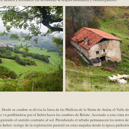
o. Desde su cumbre se divisa la línea de las Malloas de la Sierra de Aralar, el Valle
z va perfilándose por el Ireber hacia las cumbres de Belate. Acostado a esta cima r
siguiendo el sentido contrario al sol. Presidiendo el rebaño permanecen los restos d
z Ireber: testigo de la explotación pastoril en estas majadas desde la época prehistór