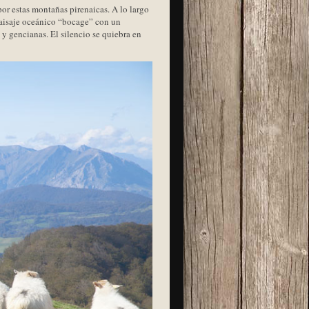
por estas montañas pirenaicas. A lo largo
 paisaje oceánico “bocage” con un
 y gencianas. El silencio se quiebra en