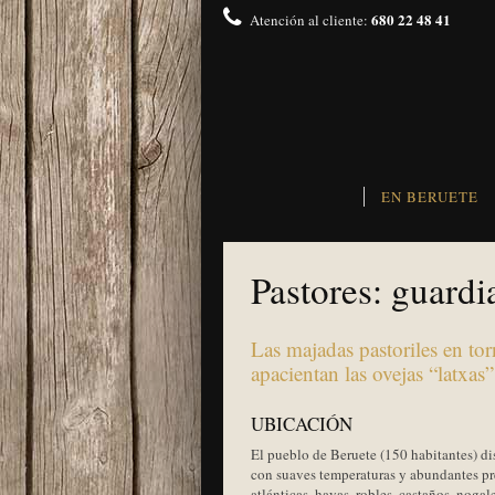
680 22 48 41
Atención al cliente:
EN BERUETE
Pastores: guardi
Las majadas pastoriles en tor
apacientan las ovejas “latxas”
UBICACIÓN
El pueblo de Beruete (150 habitantes) d
con suaves temperaturas y abundantes pr
atlánticas, hayas, robles, castaños, nogal