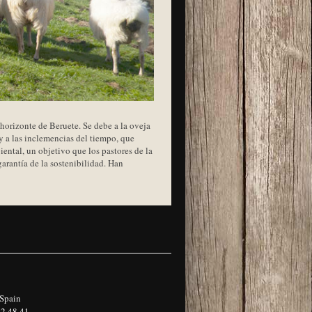
 horizonte de Beruete. Se debe a la oveja
y a las inclemencias del tiempo, que
iental, un objetivo que los pastores de la
arantía de la sostenibilidad. Han
 Spain
2 48 41