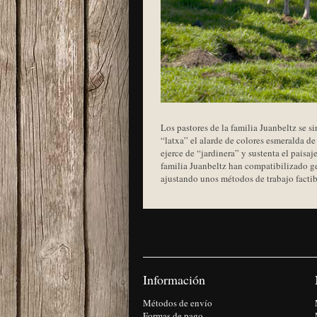
Los pastores de la familia Juanbeltz se s
“latxa” el alarde de colores esmeralda de
ejerce de “jardinera” y sustenta el paisa
familia Juanbeltz han compatibilizado ge
ajustando unos métodos de trabajo facti
Información
Métodos de envío
Formas de pago