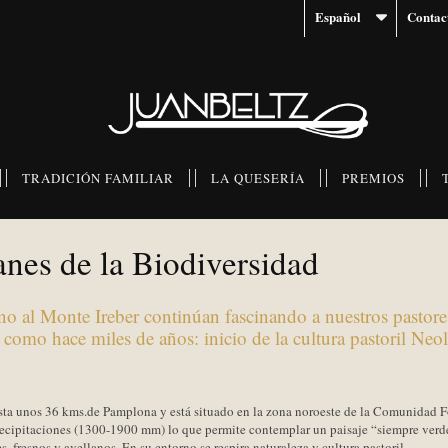
Español
Contac
TRADICIÓN FAMILIAR
LA QUESERÍA
PREMIOS
anes de la Biodiversidad
no al Monte Ireber continúan fascinando a nuestros pastore
 como hace miles de años: inicio de la cultura pastoril Neolí
ista unos 36 kms.de Pamplona y está situado en la zona noroeste de la Comunidad F
ecipitaciones (1300-1900 mm) lo que permite contemplar un paisaje “siempre verde
es, fresnos y avellanos. En su entorno se respira naturaleza y cultura pastoril.