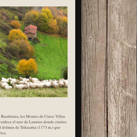
 de Basaburua, los Montes de Cinco Villas
everdece el raso de Launtze donde cientos
el dolmen de Trikuarria (1173 m.) que
ica.