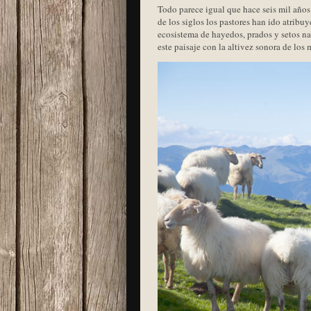
Todo parece igual que hace seis mil años
de los siglos los pastores han ido atrib
ecosistema de hayedos, prados y setos nat
este paisaje con la altivez sonora de los 