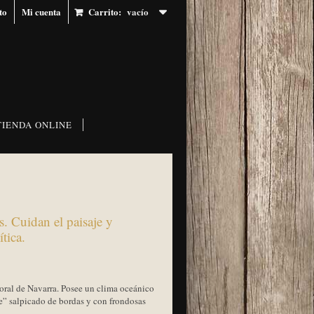
to
Mi cuenta
Carrito:
vacío
TIENDA ONLINE
s. Cuidan el paisaje y
tica.
oral de Navarra. Posee un clima oceánico
” salpicado de bordas y con frondosas