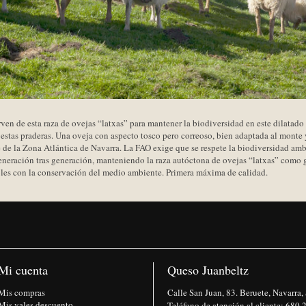
irven de esta raza de ovejas “latxas” para mantener la biodiversidad en este dilatado
 estas praderas. Una oveja con aspecto tosco pero correoso, bien adaptada al monte 
je de la Zona Atlántica de Navarra. La FAO exige que se respete la biodiversidad amb
neración tras generación, manteniendo la raza autóctona de ovejas “latxas” como g
bles con la conservación del medio ambiente. Primera máxima de calidad.
Mi cuenta
Queso Juanbeltz
Mis compras
Calle San Juan, 83. Beruete, Navarra,
Mis vales descuento
Teléfono de atención al cliente:
680 2