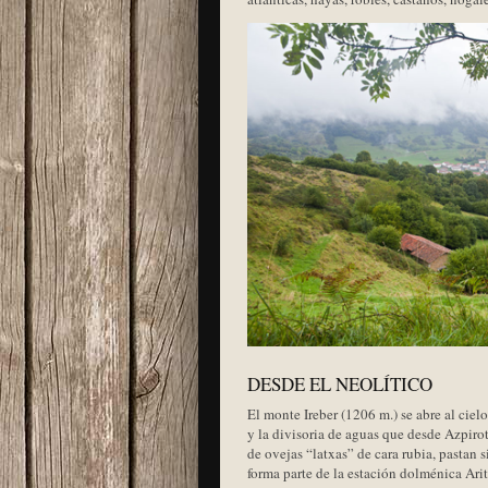
DESDE EL NEOLÍTICO
El monte Ireber (1206 m.) se abre al ciel
y la divisoria de aguas que desde Azpirot
de ovejas “latxas” de cara rubia, pastan 
forma parte de la estación dolménica Arit