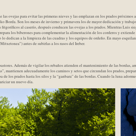
 las ovejas para evitar las primeras nieves y las emplazan en los prados próximos a 
ko Borda. Son los meses de invierno y primavera los de mayor dedicación y trabajo
 frigoríficos al caserío, después conducen las ovejas a los prados. Mientras Luis sie
 prepara los biberones para complementar la alimentación de los corderos y extiende 
o lo dedican a la limpieza de las cuadras y los equipos de ordeño. En mayo esquilan
Mitxetonea”) antes de subirlas a los rasos del Ireber.
 pastores. Además de vigilar los rebaños atienden el mantenimiento de las bordas, arr
s”, mantienen adecuadamente los caminos y setos que circundan los prados, preparan
ba de los prados hasta los silos y la “ganbara” de las bordas. Cuando la luna adorm
ariciar un nuevo día.