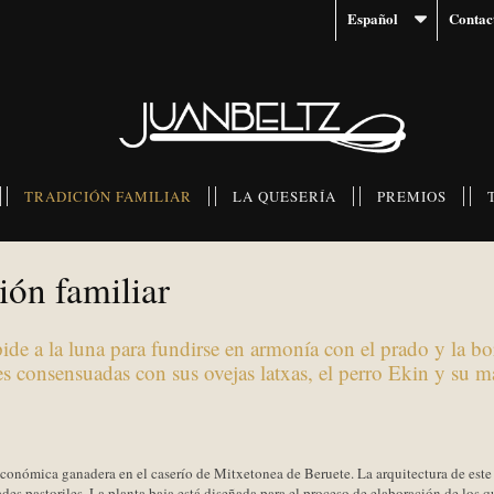
Español
Contac
TRADICIÓN FAMILIAR
LA QUESERÍA
PREMIOS
ión familiar
ide a la luna para fundirse en armonía con el prado y la bo
ades consensuadas con sus ovejas latxas, el perro Ekin y su m
económica ganadera en el caserío de Mitxetonea de Beruete. La arquitectura de este c
ades pastoriles. La planta baja está diseñada para el proceso de elaboración de los 