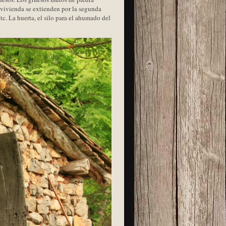
 vivienda se extienden por la segunda
tc. La huerta, el silo para el ahumado del