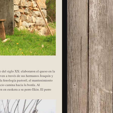
go del siglo XX: elaboraron el queso en la
viven a través de sus hermanos Joaquín y
la fenología pastoril, el mantenimiento
acio camina hacia la borda. Al
n en euskera a su perro Ekin. El perro