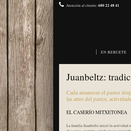
680 22 48 41
Atención al cliente:
EN BERUETE
Juanbeltz: tradic
Cada amanecer el pastor desp
las artes del pastor, activid
EL CASERÍO MITXETONEA
La familia Juanbeltz inició la actividad 
dos aguas, permite satisfacer sus necesid