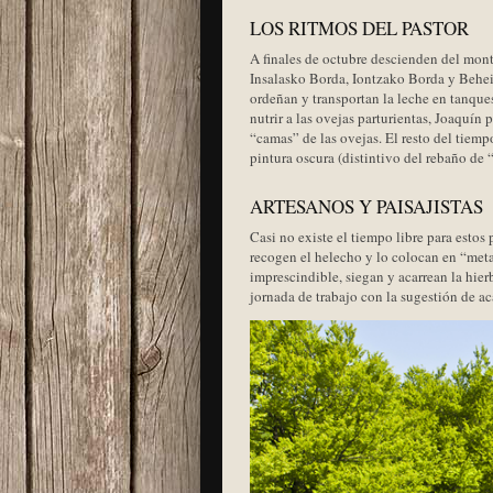
LOS RITMOS DEL PASTOR
A finales de octubre descienden del monte
Insalasko Borda, Iontzako Borda y Behei
ordeñan y transportan la leche en tanques
nutrir a las ovejas parturientas, Joaquín
“camas” de las ovejas. El resto del tiemp
pintura oscura (distintivo del rebaño de “
ARTESANOS Y PAISAJISTAS
Casi no existe el tiempo libre para estos
recogen el helecho y lo colocan en “meta
imprescindible, siegan y acarrean la hier
jornada de trabajo con la sugestión de ac