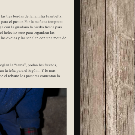
las tres bordas de la familia Juanbeltz:
 para el pastor. Por la mañana temprano
ga con la guadaña la hierba fresca para
el helecho seco para organizar las
 las ovejas y las señalan con una mota de
eglan la “sarea”, podan los fresnos,
 la leña para el fogón... Y lo más
ece el rebaño los pastores comentan la