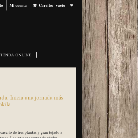
to
Mi cuenta
Carrito:
vacío
TIENDA ONLINE
rda. Inicia una jornada más
akila.
aserío de tres plantas y gran tejado a
quesos. Los gruesos muros de piedra