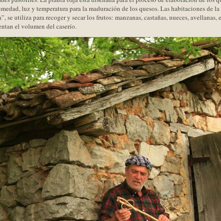
medad, luz y temperatura para la maduración de los quesos. Las habitaciones de la
, se utiliza para recoger y secar los frutos: manzanas, castañas, nueces, avellanas, e
ntan el volumen del caserío.