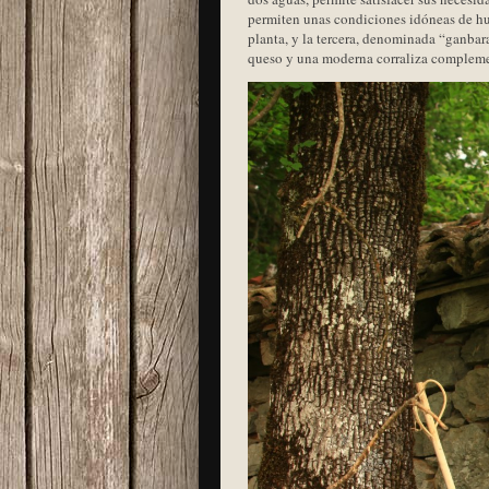
permiten unas condiciones idóneas de hu
planta, y la tercera, denominada “ganbara”
queso y una moderna corraliza compleme