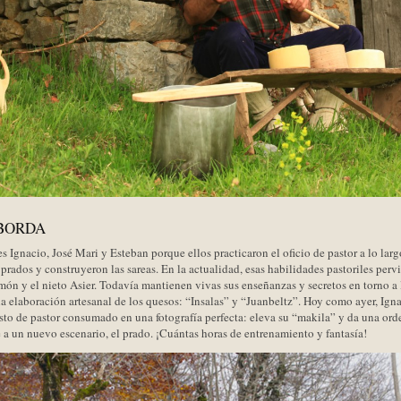
 BORDA
s Ignacio, José Mari y Esteban porque ellos practicaron el oficio de pastor a lo lar
 prados y construyeron las sareas. En la actualidad, esas habilidades pastoriles per
món y el nieto Asier. Todavía mantienen vivas sus enseñanzas y secretos en torno a 
 la elaboración artesanal de los quesos: “Insalas” y “Juanbeltz”. Hoy como ayer, Ign
esto de pastor consumado en una fotografía perfecta: eleva su “makila” y da una orde
ge a un nuevo escenario, el prado. ¡Cuántas horas de entrenamiento y fantasía!