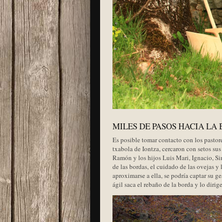
MILES DE PASOS HACIA LA
Es posible tomar contacto con los pastore
txabola de Iontza, cercaron con setos sus
Ramón y los hijos Luis Mari, Ignacio, Si
de las bordas, el cuidado de las ovejas y
aproximarse a ella, se podría captar su g
ágil saca el rebaño de la borda y lo diri